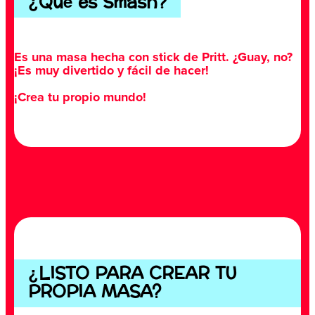
¿Qué es Smash?
Es una masa hecha con stick de Pritt. ¿Guay, no?
¡Es muy divertido y fácil de hacer!
¡Crea tu propio mundo!
¿LISTO PARA CREAR TU
PROPIA MASA?