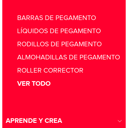
POSTALES NAVIDEÑAS
ellos!
Crea el sistema solar y juega con los
MANUALIDADES PRITT
planetas!
Unidades didácticas con experimentos
para profesores: aprende pasándolo
Felicita a tus seres queridos con estas
PROFESIONES
BARRAS DE PEGAMENTO
bien.
creativas postales de Navidad
Y tú, ¿qué quieres ser de mayor?
LÍQUIDOS DE PEGAMENTO
RODILLOS DE PEGAMENTO
ALMOHADILLAS DE PEGAMENTO
ROLLER CORRECTOR
VER TODO
APRENDE Y CREA