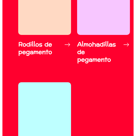
Rodillos de
Almohadillas
pegamento
de
pegamento