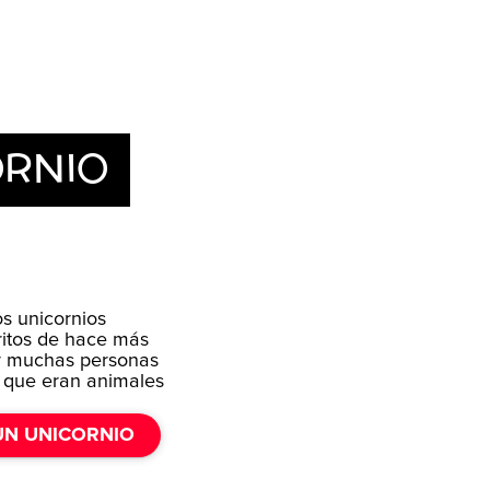
ORNIO
os unicornios
itos de hace más
¡y muchas personas
 que eran animales
N UNICORNIO