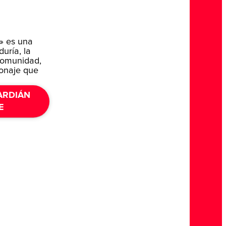
» es una
duría, la
 comunidad,
onaje que
ARDIÁN
E