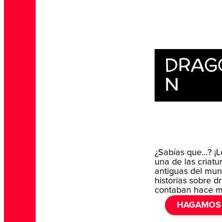
DRAG
N
¿Sabías que...? ¡
una de las criat
antiguas del mun
historias sobre d
contaban hace m
HAGAMOS