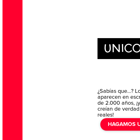
UNIC
¿Sabías que...? L
aparecen en escr
de 2.000 años, 
creían de verdad
reales!
HAGAMOS U