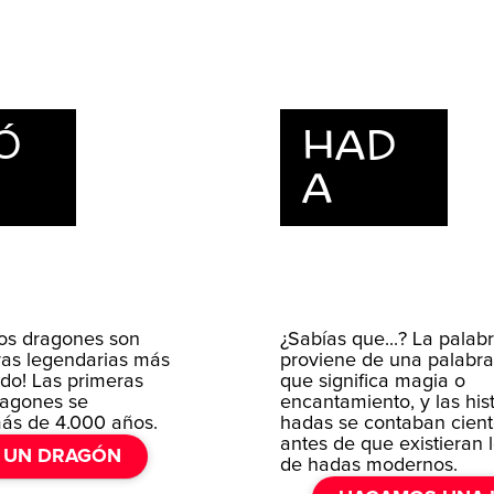
Ó
HAD
A
Los dragones son
¿Sabías que...? La palab
uras legendarias más
proviene de una palabra
do! Las primeras
que significa magia o
ragones se
encantamiento, y las his
ás de 4.000 años.
hadas se contaban cien
antes de que existieran 
 UN DRAGÓN
de hadas modernos.