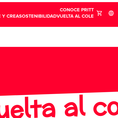
CONOCE PRITT
 Y CREA
SOSTENIBILIDAD
VUELTA AL COLE
uelta al co