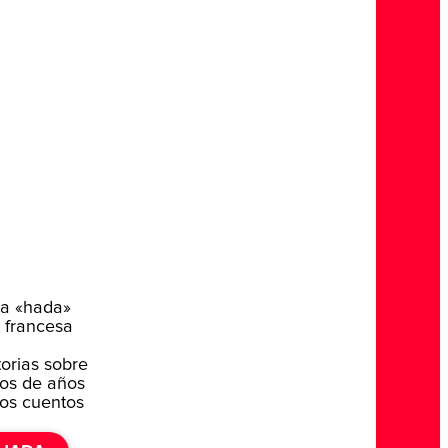
ra «hada»
 francesa
torias sobre
tos de años
los cuentos