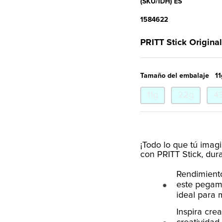
(SKU/IDH) ES
1584622
PRITT Stick Original
Tamaño del embalaje
11
11g
22g
4
¡Todo lo que tú imagi
con PRITT Stick, dur
Rendimiento
este pegame
ideal para
Inspira crea