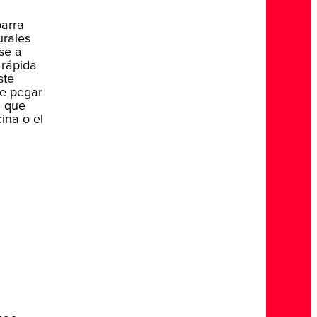
barra
urales
se a
 rápida
ste
de pegar
a que
ina o el