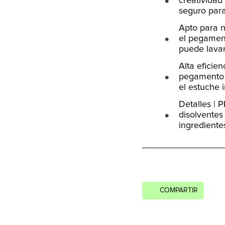
creativida
seguro para
Apto para n
el pegament
puede lavar
Alta eficie
pegamento p
el estuche i
Detalles | 
disolventes
ingrediente
COMPARTIR